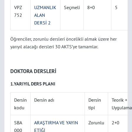
VPZ
UZMANLIK
Seçmeli
8+0
5
752
ALAN
DERSİ 2
Öğrenciler, zorunlu dersleri öncelikli almak üzere her
yarıyıl alacağı dersleri 30 AKTS’ye tamamlar.
DOKTORA DERSLERİ
1.YARIYIL DERS PLANI
Dersin
Dersin adı
Dersin
Teorik +
kodu
tipi
Uygulama
SBA
ARAŞTIRMA VE YAYIN
Zorunlu
2+0
000
ETİĞİ