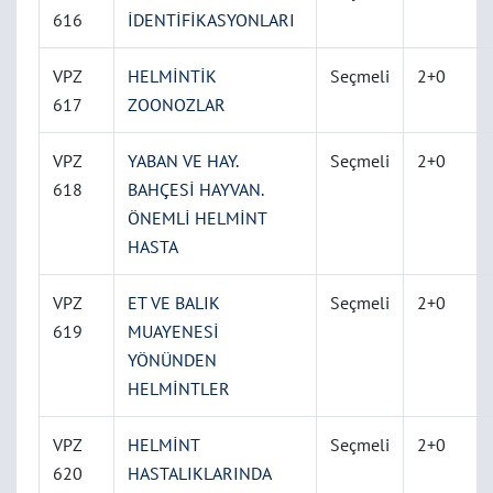
616
İDENTİFİKASYONLARI
VPZ
HELMİNTİK
Seçmeli
2+0
617
ZOONOZLAR
VPZ
YABAN VE HAY.
Seçmeli
2+0
618
BAHÇESİ HAYVAN.
ÖNEMLİ HELMİNT
HASTA
VPZ
ET VE BALIK
Seçmeli
2+0
619
MUAYENESİ
YÖNÜNDEN
HELMİNTLER
VPZ
HELMİNT
Seçmeli
2+0
620
HASTALIKLARINDA