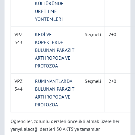
KÜLTÜRÜNDE
ÜRETİLME
YÖNTEMLERİ
VPZ
KEDİ VE
Seçmeli
2+0
543
KÖPEKLERDE
BULUNAN PARAZİT
ARTHROPODA VE
PROTOZOA
VPZ
RUMİNANTLARDA
Seçmeli
2+0
544
BULUNAN PARAZİT
ARTHROPODA VE
PROTOZOA
Öğrenciler, zorunlu dersleri öncelikli almak üzere her
yarıyıl alacağı dersleri 30 AKTS’ye tamamlar.