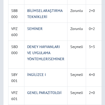
SBB
BİLİMSEL ARAŞTIRMA
Zorunlu
2+0
000
TEKNİKLERİ
VPZ
SEMİNER
Zorunlu
0+2
600
SBD
DENEY HAYVANLARI
Seçmeli
3+3
000
VE UYGULAMA
YÖNTEMLERİSEMİNER
SBY
İNGİLİZCE I
Seçmeli
4+0
001
VPZ
GENEL PARAZİTOLOJİ
Seçmeli
2+0
601