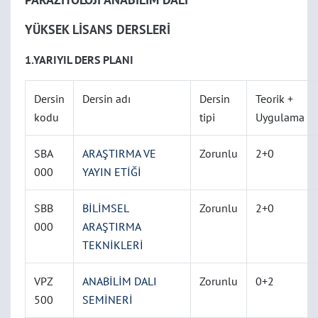
YÜKSEK LİSANS DERSLERİ
1.YARIYIL DERS PLANI
Dersin
Dersin adı
Dersin
Teorik +
kodu
tipi
Uygulama
SBA
ARAŞTIRMA VE
Zorunlu
2+0
000
YAYIN ETİĞİ
SBB
BİLİMSEL
Zorunlu
2+0
000
ARAŞTIRMA
TEKNİKLERİ
VPZ
ANABİLİM DALI
Zorunlu
0+2
500
SEMİNERİ