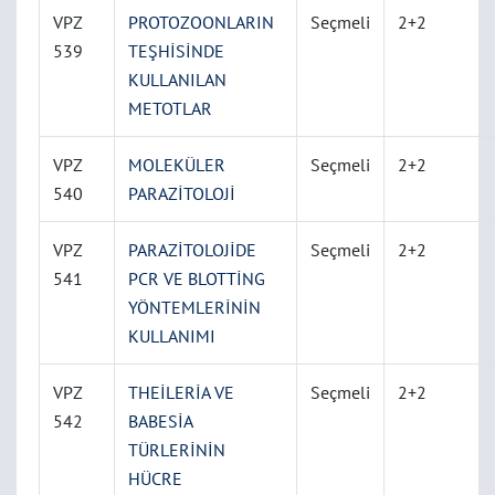
VPZ
PROTOZOONLARIN
Seçmeli
2+2
539
TEŞHİSİNDE
KULLANILAN
METOTLAR
VPZ
MOLEKÜLER
Seçmeli
2+2
540
PARAZİTOLOJİ
VPZ
PARAZİTOLOJİDE
Seçmeli
2+2
541
PCR VE BLOTTİNG
YÖNTEMLERİNİN
KULLANIMI
VPZ
THEİLERİA VE
Seçmeli
2+2
542
BABESİA
TÜRLERİNİN
HÜCRE