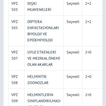
VPZ
DIŞKI
Seçmeli
2+2
503
MUAYENELERİ
VPZ
DİPTERA
Seçmeli
2+2
505
ENFASTASYONLARI
BİYOLOJİ VE
EPİDEMİYOLOJİ
VPZ
UYUZ ETKENLERİ
Seçmeli
2+0
507
VE MEDİKAL ÖNEMİ
OLAN AKARLAR
VPZ
HELMİNTİK
Seçmeli
2+0
508
ZOONOZLAR
VPZ
HELMİNTLERİN
Seçmeli
2+0
509
SINIFLANDIRILMASI