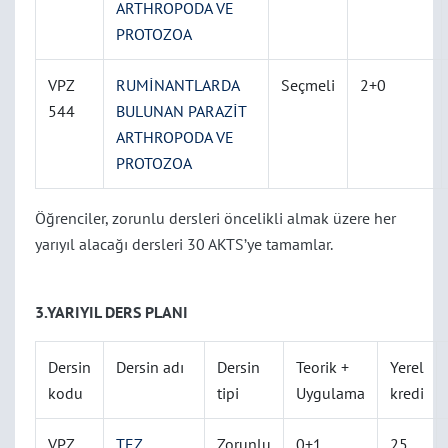
ARTHROPODA VE
PROTOZOA
VPZ
RUMİNANTLARDA
Seçmeli
2+0
544
BULUNAN PARAZİT
ARTHROPODA VE
PROTOZOA
Öğrenciler, zorunlu dersleri öncelikli almak üzere her
yarıyıl alacağı dersleri 30 AKTS’ye tamamlar.
3.YARIYIL DERS PLANI
Dersin
Dersin adı
Dersin
Teorik +
Yerel
kodu
tipi
Uygulama
kredi
VPZ
TEZ
Zorunlu
0+1
25