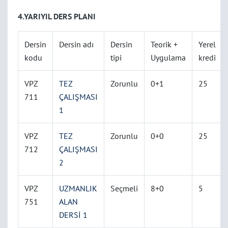
4.YARIYIL DERS PLANI
Dersin
Dersin adı
Dersin
Teorik +
Yerel
kodu
tipi
Uygulama
kredi
VPZ
TEZ
Zorunlu
0+1
25
711
ÇALIŞMASI
1
VPZ
TEZ
Zorunlu
0+0
25
712
ÇALIŞMASI
2
VPZ
UZMANLIK
Seçmeli
8+0
5
751
ALAN
DERSİ 1