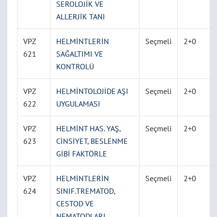
SEROLOJİK VE
ALLERJİK TANI
VPZ
HELMİNTLERİN
Seçmeli
2+0
621
SAĞALTIMI VE
KONTROLÜ
VPZ
HELMİNTOLOJİDE AŞI
Seçmeli
2+0
622
UYGULAMASI
VPZ
HELMİNT HAS. YAŞ,
Seçmeli
2+0
623
CİNSİYET, BESLENME
GİBİ FAKTÖRLE
VPZ
HELMİNTLERİN
Seçmeli
2+0
624
SINIF.TREMATOD,
CESTOD VE
NEMATODLARI