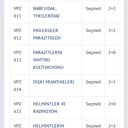
VPZ
BABESİDAE,
Seçmeli
2+2
611
THEİLERİDAE
VPZ
MOLEKÜLER
Seçmeli
2+2
612
PARAZİTOLOJİ
VPZ
PARAZİTLERİN
Seçmeli
2+0
613
İNVİTRO
KULTİVASYONU
VPZ
DIŞKI MUAYENELERİ
Seçmeli
2+2
614
VPZ
HELMİNTLER VE
Seçmeli
2+0
615
RADYASYON
VPZ
HELMİNTLERİN
Seçmeli
2+2