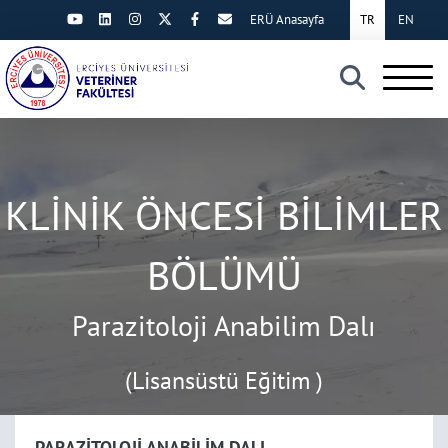
ERÜ Anasayfa
TR
EN
×
KLİNİK ÖNCESİ BİLİMLER
BÖLÜMÜ
Parazitoloji Anabilim Dalı
(Lisansüstü Eğitim )
PARAZİTOLOJİ ANABİLİM DALI