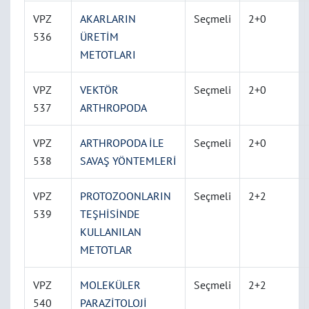
VPZ
AKARLARIN
Seçmeli
2+0
536
ÜRETİM
METOTLARI
VPZ
VEKTÖR
Seçmeli
2+0
537
ARTHROPODA
VPZ
ARTHROPODA İLE
Seçmeli
2+0
538
SAVAŞ YÖNTEMLERİ
VPZ
PROTOZOONLARIN
Seçmeli
2+2
539
TEŞHİSİNDE
KULLANILAN
METOTLAR
VPZ
MOLEKÜLER
Seçmeli
2+2
540
PARAZİTOLOJİ