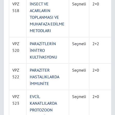
VPZ
İNSECT VE
Seçmeli
2+0
518
ACARLARIN
TOPLANMASI VE
MUHAFAZA EDİLME
METODLARI
VPZ
PARAZİTLERİN
Seçmeli
2+2
520
İNVİTRO
KULTİVASYONU
VPZ
PARAZİTER
Seçmeli
2+0
522
HASTALIKLARDA
İMMUNİTE
VPZ
EVCİL
Seçmeli
2+0
523
KANATLILARDA
PROTOZOON