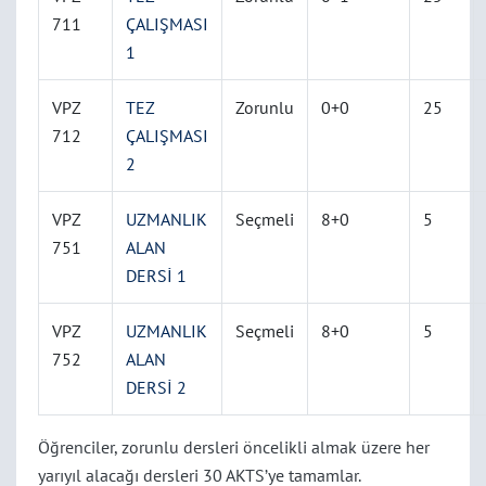
711
ÇALIŞMASI
1
VPZ
TEZ
Zorunlu
0+0
25
712
ÇALIŞMASI
2
VPZ
UZMANLIK
Seçmeli
8+0
5
751
ALAN
DERSİ 1
VPZ
UZMANLIK
Seçmeli
8+0
5
752
ALAN
DERSİ 2
Öğrenciler, zorunlu dersleri öncelikli almak üzere her
yarıyıl alacağı dersleri 30 AKTS’ye tamamlar.