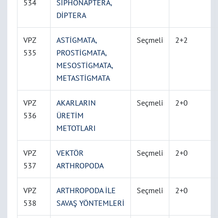
534
SİPHONAPTERA,
DİPTERA
VPZ
ASTİGMATA,
Seçmeli
2+2
535
PROSTİGMATA,
MESOSTİGMATA,
METASTİGMATA
VPZ
AKARLARIN
Seçmeli
2+0
536
ÜRETİM
METOTLARI
VPZ
VEKTÖR
Seçmeli
2+0
537
ARTHROPODA
VPZ
ARTHROPODA İLE
Seçmeli
2+0
538
SAVAŞ YÖNTEMLERİ