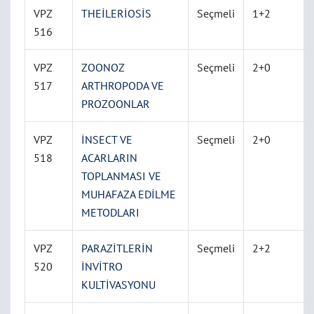
VPZ
THEİLERİOSİS
Seçmeli
1+2
516
VPZ
ZOONOZ
Seçmeli
2+0
517
ARTHROPODA VE
PROZOONLAR
VPZ
İNSECT VE
Seçmeli
2+0
518
ACARLARIN
TOPLANMASI VE
MUHAFAZA EDİLME
METODLARI
VPZ
PARAZİTLERİN
Seçmeli
2+2
520
İNVİTRO
KULTİVASYONU