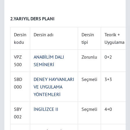
2.YARIYIL DERS PLANI
Dersin
Dersin adı
Dersin
Teorik +
kodu
tipi
Uygulama
VPZ
ANABİLİM DALI
Zorunlu
0+2
500
SEMİNERİ
SBD
DENEY HAYVANLARI
Seçmeli
3+3
000
VE UYGULAMA
YÖNTEMLERİ
SBY
İNGİLİZCE II
Seçmeli
4+0
002