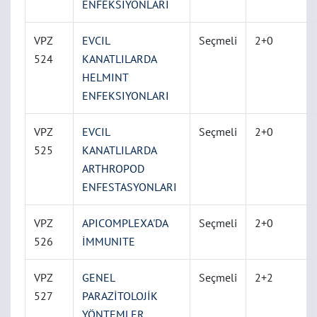
ENFEKSİYONLARI
VPZ
EVCIL
Seçmeli
2+0
524
KANATLILARDA
HELMINT
ENFEKSIYONLARI
VPZ
EVCIL
Seçmeli
2+0
525
KANATLILARDA
ARTHROPOD
ENFESTASYONLARI
VPZ
APICOMPLEXA'DA
Seçmeli
2+0
526
İMMUNITE
VPZ
GENEL
Seçmeli
2+2
527
PARAZİTOLOJİK
YÖNTEMLER