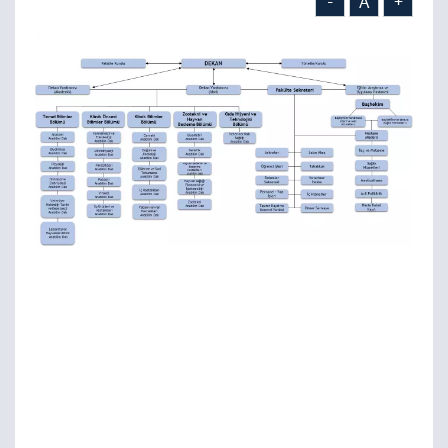
-
A
+