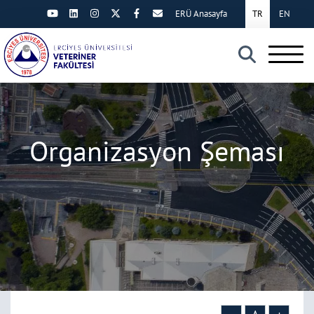
ERÜ Anasayfa
TR
EN
×
Organizasyon Şeması