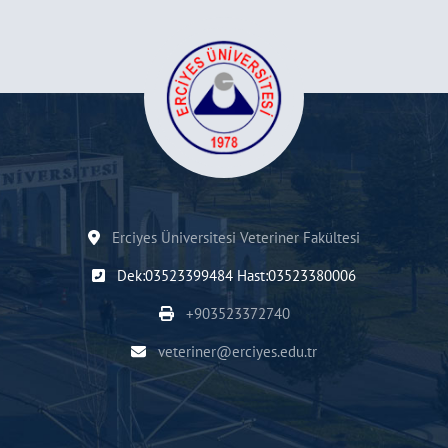
Erciyes Üniversitesi Veteriner Fakültesi
Dek:03523399484 Hast:03523380006
+903523372740
veteriner@erciyes.edu.tr