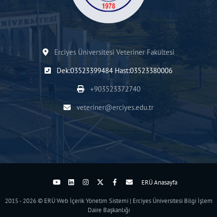
Erciyes Üniversitesi Veteriner Fakültesi
Dek:03523399484 Hast:03523380006
+903523372740
veteriner@erciyes.edu.tr
ERÜ Anasayfa
2015 - 2026 © ERÜ Web İçerik Yönetim Sistemi | Erciyes Üniversitesi Bilgi İşlem
Daire Başkanlığı