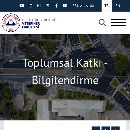
ERÜ Anasayfa
TR
EN
×
Toplumsal Katkı -
Bilgilendirme