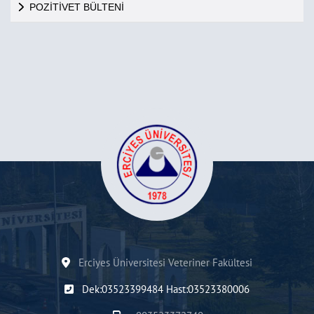
POZİTİVET BÜLTENİ
Erciyes Üniversitesi Veteriner Fakültesi
Dek:03523399484 Hast:03523380006