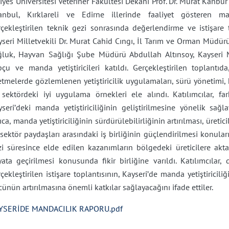
iyes Üniversitesi Veteriner Fakültesi Dekanı Prof. Dr. Murat Kanbur
tanbul, Kırklareli ve Edirne illerinde faaliyet gösteren man
rçekleştirilen teknik gezi sonrasında değerlendirme ve istişare 
seri Milletvekili Dr. Murat Cahid Cıngı, İl Tarım ve Orman Müdür
ğluk, Hayvan Sağlığı Şube Müdürü Abdullah Altınsoy, Kayseri Ma
pçu ve manda yetiştiricileri katıldı. Gerçekleştirilen toplantı
etmelerde gözlemlenen yetiştiricilik uygulamaları, sürü yönetimi, h
 sektördeki iyi uygulama örnekleri ele alındı. Katılımcılar, far
seri’deki manda yetiştiriciliğinin geliştirilmesine yönelik sağl
ıca, manda yetiştiriciliğinin sürdürülebilirliğinin artırılması, üretic
sektör paydaşları arasındaki iş birliğinin güçlendirilmesi konula
zi süresince elde edilen kazanımların bölgedeki üreticilere akta
yata geçirilmesi konusunda fikir birliğine varıldı. Katılımcılar
çekleştirilen istişare toplantısının, Kayseri’de manda yetiştiriciliğ
ünün artırılmasına önemli katkılar sağlayacağını ifade ettiler.
YSERİDE MANDACILIK RAPORU.pdf