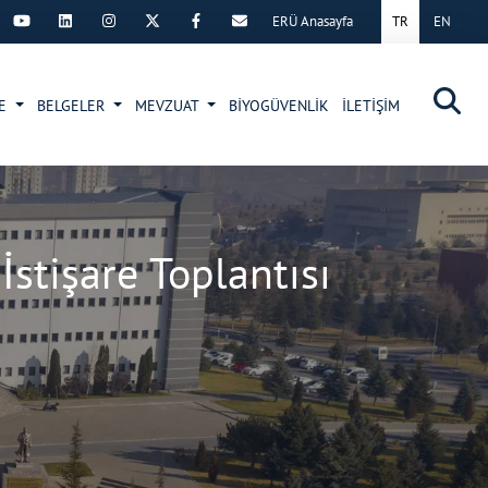
ERÜ Anasayfa
TR
EN
×
NE
BELGELER
MEVZUAT
BİYOGÜVENLİK
İLETİŞİM
İstişare Toplantısı