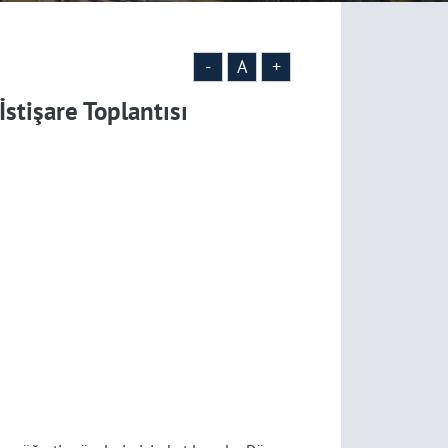
-
A
+
İstişare Toplantısı