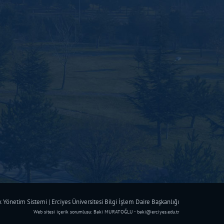
Yönetim Sistemi | Erciyes Üniversitesi Bilgi İşlem Daire Başkanlığı
Web sitesi içerik sorumlusu: Baki MURATOĞLU - baki@erciyes.edu.tr