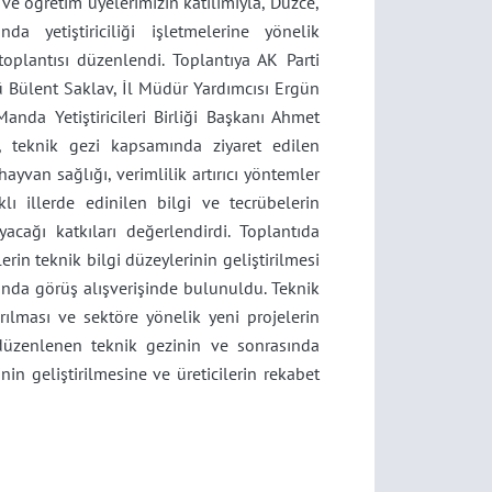
 ve öğretim üyelerimizin katılımıyla, Düzce,
da yetiştiriciliği işletmelerine yönelik
toplantısı düzenlendi. Toplantıya AK Parti
ü Bülent Saklav, İl Müdür Yardımcısı Ergün
nda Yetiştiricileri Birliği Başkanı Ahmet
da, teknik gezi kapsamında ziyaret edilen
ayvan sağlığı, verimlilik artırıcı yöntemler
klı illerde edinilen bilgi ve tecrübelerin
ayacağı katkıları değerlendirdi. Toplantıda
ilerin teknik bilgi düzeylerinin geliştirilmesi
rında görüş alışverişinde bulunuldu. Teknik
rılması ve sektöre yönelik yeni projelerin
, düzenlenen teknik gezinin ve sonrasında
inin geliştirilmesine ve üreticilerin rekabet