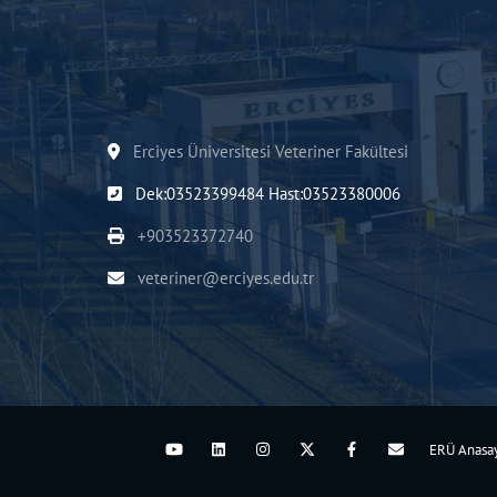
Erciyes Üniversitesi Veteriner Fakültesi
Dek:03523399484 Hast:03523380006
+903523372740
veteriner@erciyes.edu.tr
ERÜ Anasa