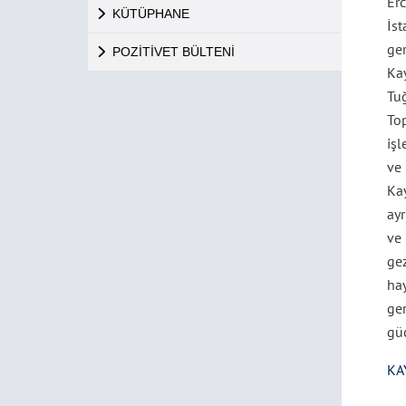
Erc
KÜTÜPHANE
İs
ge
POZİTİVET BÜLTENİ
Kay
Tu
To
işl
ve
Kay
ayr
ve 
ge
ha
ger
güc
KA