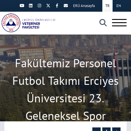
ERÜ Anasayfa
TR
EN
×
Fakültemiz Personel
Futbol Takımı Erciyes
Üniversitesi 23.
Geleneksel Spor