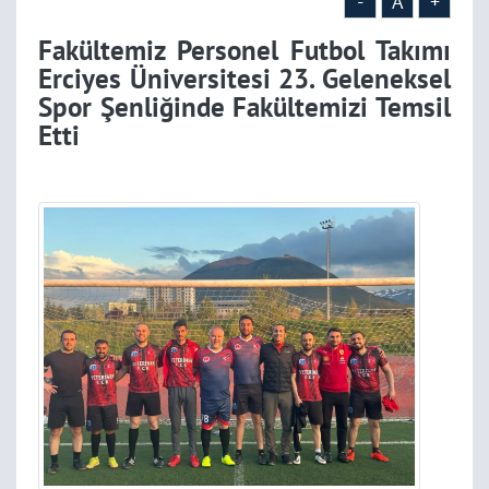
Şenliğinde Fakültemizi
-
A
+
Fakültemiz Personel Futbol Takımı
Temsil Etti
Erciyes Üniversitesi 23. Geleneksel
Spor Şenliğinde Fakültemizi Temsil
Etti