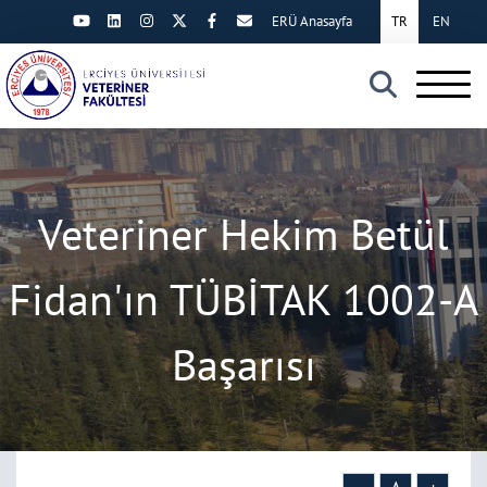
ERÜ Anasayfa
TR
EN
×
Veteriner Hekim Betül
Fidan'ın TÜBİTAK 1002-A
Başarısı