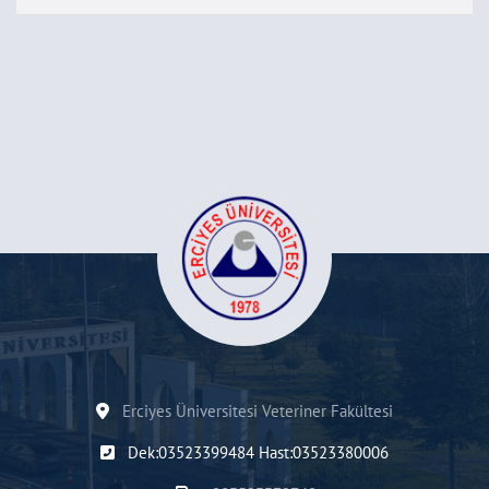
Erciyes Üniversitesi Veteriner Fakültesi
Dek:03523399484 Hast:03523380006